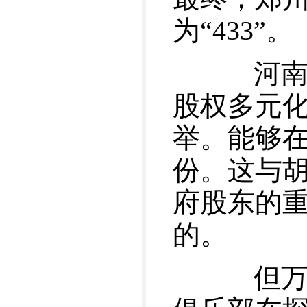
为“433”。
河南俱
股权多元
举。能够
份。这与
府股东的
的。
但万事