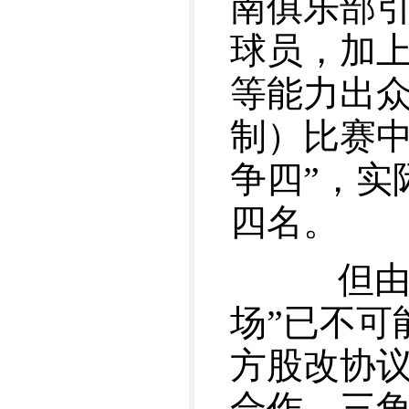
南俱乐部
球员，加
等能力出
制）比赛中
争四”，实
四名。
但由于
场”已不可
方股改协议
合作。三