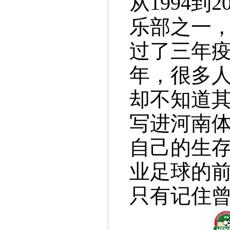
从1994
乐部之一
过了三年
年，很多
却不知道
写进河南
自己的生
业足球的
只有记住