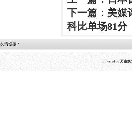
下一篇：
美媒
科比单场81分
友情链接：
Powered by
万泰娱