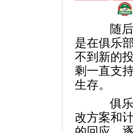
随后，
是在俱乐
不到新的
剩一直支
生存。
俱乐部
改方案和
的回应。